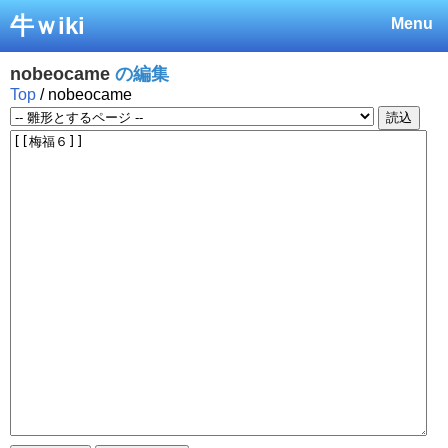
牛ｗiki
Menu
nobeocame
の編集
Top
/ nobeocame