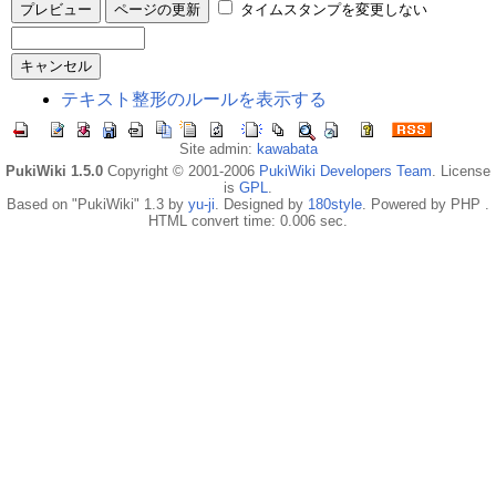
タイムスタンプを変更しない
テキスト整形のルールを表示する
Site admin:
kawabata
PukiWiki 1.5.0
Copyright © 2001-2006
PukiWiki Developers Team
. License
is
GPL
.
Based on "PukiWiki" 1.3 by
yu-ji
. Designed by
180style
. Powered by PHP .
HTML convert time: 0.006 sec.