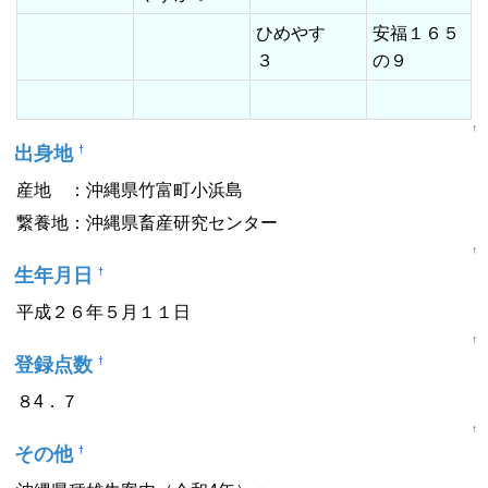
ひめやす
安福１６５
３
の９
↑
出身地
†
産地 ：沖縄県竹富町小浜島
繋養地：沖縄県畜産研究センター
↑
生年月日
†
平成２６年５月１１日
↑
登録点数
†
８4．７
↑
その他
†