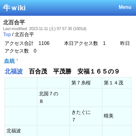
牛ｗiki
Menu
北百合平
Last-modified: 2023-11-11 (土) 07:57:30 (1001d)
Top
/ 北百合平
アクセス合計 1106 本日アクセス数 1 昨日
アクセス数 0
血統
†
北福波
百合茂 平茂勝 安福１６５の９
第７糸桜
第１４茂
北国７の
８
きたぐに
晴美
７
北福波