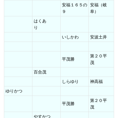
安福１６５の
安福（岐
９
阜）
はくあ
り
いしかわ
安波土井
第２０平
平茂勝
茂
百合茂
しらゆり
神高福
ゆりかつ
第２０平
平茂勝
茂
やすかつ