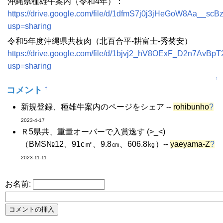
沖縄県種雄牛案内（令和4年）：
https://drive.google.com/file/d/1dfmS7j0j3jHeGoW8Aa__sc
usp=sharing
令和5年度沖縄県共枝肉（北百合平-耕富士-秀菊安）
https://drive.google.com/file/d/1bjvj2_hV8OExF_D2n7Av
usp=sharing
↑
コメント
†
新規登録、種雄牛案内のページをシェア --
rohibunho
?
2023-4-17
Ｒ5県共、重量オーバーで入賞逸す (>_<)
（BMS№12、91c㎡、9.8㎝、606.8㎏）--
yaeyama-Z
?
2023-11-11
お名前: