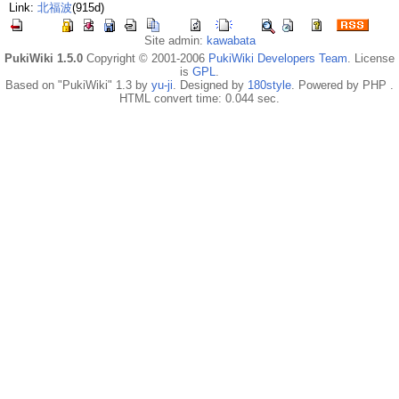
Link:
北福波
(915d)
Site admin:
kawabata
PukiWiki 1.5.0
Copyright © 2001-2006
PukiWiki Developers Team
. License
is
GPL
.
Based on "PukiWiki" 1.3 by
yu-ji
. Designed by
180style
. Powered by PHP .
HTML convert time: 0.044 sec.