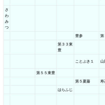
さ
わ
み
つ
豊参
第
第３３東
豊
ことぶき１
第５５東豊
第５夏藤
はらふじ