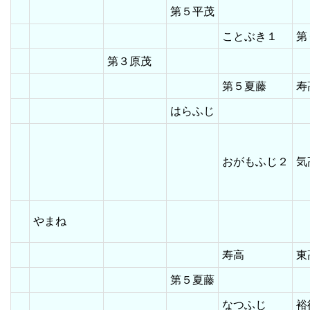
第５平茂
ことぶき１
第
第３原茂
第５夏藤
はらふじ
おがもふじ２
気
やまね
寿高
第５夏藤
なつふじ