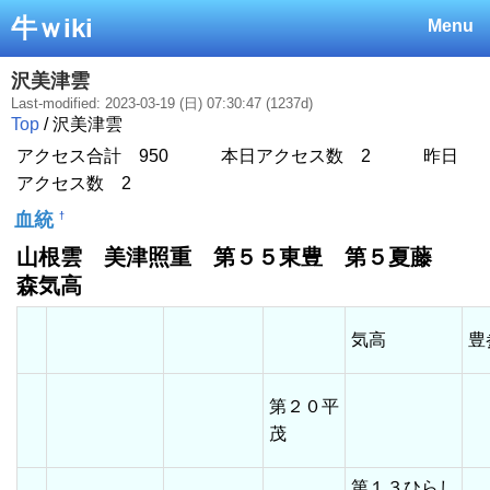
牛ｗiki
Menu
沢美津雲
Last-modified: 2023-03-19 (日) 07:30:47 (1237d)
Top
/ 沢美津雲
アクセス合計 950 本日アクセス数 2 昨日
アクセス数 2
血統
†
山根雲 美津照重 第５５東豊 第５夏藤
森気高
気高
第２０平
茂
第１３ひらし