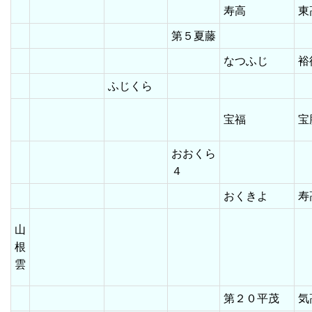
寿高
第５夏藤
なつふじ
ふじくら
宝福
おおくら
４
おくきよ
山
根
雲
第２０平茂