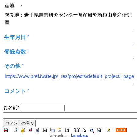
産地 ：
繋養地：岩手県農業研究センター畜産研究所種山畜産研究
室
↑
生年月日
†
↑
登録点数
†
↑
その他
†
https://www.pref.iwate.jp/_res/projects/default_project/_pa
↑
コメント
†
お名前:
Site admin:
kawabata