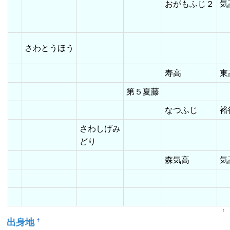
おがもふじ２
気
さわとうほう
寿高
第５夏藤
なつふじ
さわしげみ
どり
森気高
↑
出身地
†