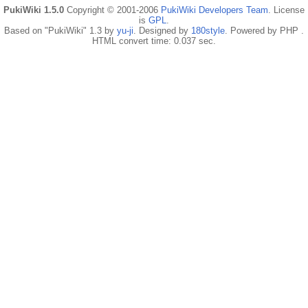
PukiWiki 1.5.0
Copyright © 2001-2006
PukiWiki Developers Team
. License
is
GPL
.
Based on "PukiWiki" 1.3 by
yu-ji
. Designed by
180style
. Powered by PHP .
HTML convert time: 0.037 sec.