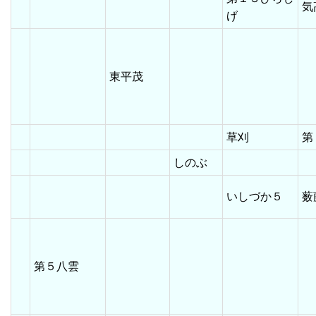
げ
東平茂
草刈
第
しのぶ
いしづか５
第５八雲