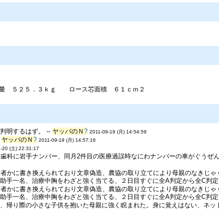
 ５２５．３ｋｇ ロース芯面積 ６１ｃｍ２
明するはず。 --
ヤッバのＮ
?
2011-09-19 (月) 14:54:59
-
ヤッバのＮ
?
2011-09-19 (月) 14:57:16
-20 (土) 22:31:17
倍歯科に岩手ナンバー、同月2件目の医療過誤時なにわナンバーの車がぐうぜん
何者かに書き換えられており文章偽造、農協の取り立てにより母親のなきじゃ
助手一名、治療中胸をわざと強く当てる、２日目すぐに全A判定から全C判定（
何者かに書き換えられており文章偽造、農協の取り立てにより母親のなきじゃ
助手一名、治療中胸をわざと強く当てる、２日目すぐに全A判定から全C判定（
、帰り際の小さな子供を抱いた母親に強く睨まれた。身に覚えはない、ネット