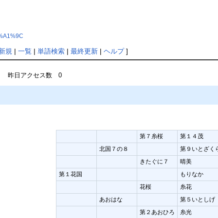
E6%A1%9C
新規
|
一覧
|
単語検索
|
最終更新
|
ヘルプ
]
 昨日アクセス数 0
第７糸桜
第１４茂
北国７の８
第９いとざく
きたぐに７
晴美
第１花国
もりなか
花桜
糸花
あおはな
第５いとし
第２あおひろ
糸光