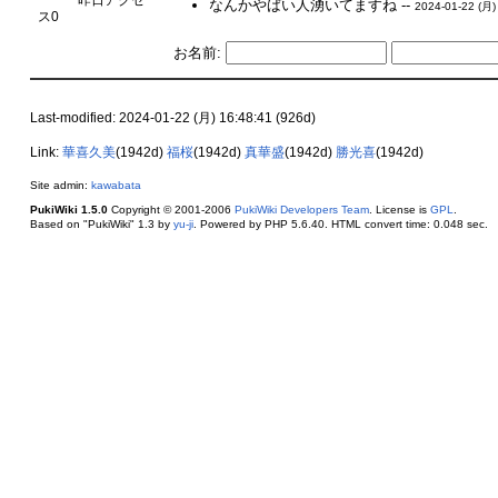
なんかやばい人湧いてますね --
2024-01-22 (月)
ス0
お名前:
Last-modified: 2024-01-22 (月) 16:48:41 (926d)
Link:
華喜久美
(1942d)
福桜
(1942d)
真華盛
(1942d)
勝光喜
(1942d)
Site admin:
kawabata
PukiWiki 1.5.0
Copyright © 2001-2006
PukiWiki Developers Team
. License is
GPL
.
Based on "PukiWiki" 1.3 by
yu-ji
. Powered by PHP 5.6.40. HTML convert time: 0.048 sec.