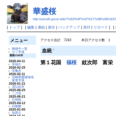
華盛桜
http://usicafe.jp/usi-wiki/?%E8%8F%AF%E7%9B%9B%
[
トップ
] [
編集
|
凍結
|
差分
|
バックアップ
|
添付
|
リロード
] [
メニュー
アクセス合計 7243 本日アクセス数 1
種雄牛一覧
血統
†
セリ市場
最新の40件
2026-04-11
第１花国
福桜
紋次郎 富栄
安福久
2026-02-25
安亀忠
2026-02-11
宮崎県都城地域
家畜市場
2026-01-21
茂弘松井
2025-08-25
二刀流
2025-06-21
孔明桜
2025-04-12
白隆鵬
2025-01-05
知恵久
2024-10-11