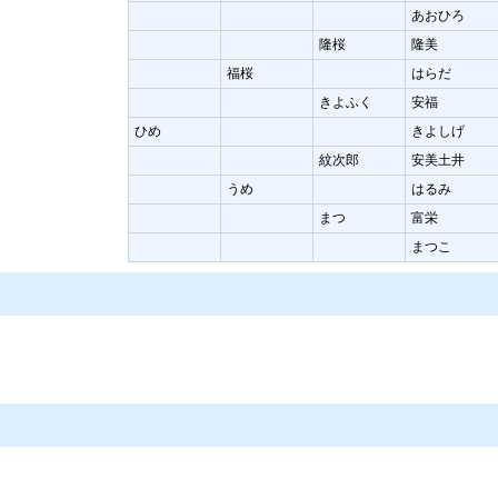
あおひろ
隆桜
隆美
福桜
はらだ
きよふく
安福
ひめ
きよしげ
紋次郎
安美土井
うめ
はるみ
まつ
富栄
まつこ