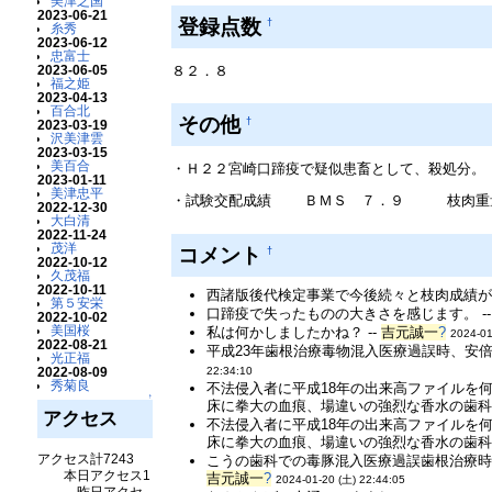
美津之国
2023-06-21
登録点数
†
糸秀
2023-06-12
忠富士
８２．８
2023-06-05
福之姫
2023-04-13
百合北
その他
†
2023-03-19
沢美津雲
2023-03-15
美百合
・Ｈ２２宮崎口蹄疫で疑似患畜として、殺処分。
2023-01-11
美津忠平
・試験交配成績 ＢＭＳ ７．９ 枝肉重量
2022-12-30
大白清
2022-11-24
茂洋
コメント
†
2022-10-12
久茂福
2022-10-11
西諸版後代検定事業で今後続々と枝肉成績が判
第５安栄
口蹄疫で失ったものの大きさを感じます。 -
2022-10-02
美国桜
私は何かしましたかね？ --
吉元誠一
?
2024-01
2022-08-21
平成23年歯根治療毒物混入医療過誤時、安
光正福
2022-08-09
22:34:10
秀菊良
不法侵入者に平成18年の出来高ファイルを
↑
床に拳大の血痕、場違いの強烈な香水の歯科
アクセス
不法侵入者に平成18年の出来高ファイルを
床に拳大の血痕、場違いの強烈な香水の歯科
アクセス計7243
こうの歯科での毒豚混入医療過誤歯根治療時
本日アクセス1
吉元誠一
?
2024-01-20 (土) 22:44:05
昨日アクセ