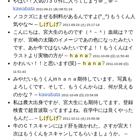
やばい！人気の３０件に入ってしまう＠＿＠ --
kawabata
2011-09-21 (水) 08:51:24
ノコクズにまぜる飼料があるんですよ(^_^) もうくん人
気やな〜 --
しげしげ
?
2011-09-24 (土) 15:17:14
こんにちは。宮大生のものです（＾－＾）血統は？で
すが、宮崎の太陽のイメージであの色になったみたい
です。あか牛ではないみたいですよ！！もうくんはイ
ラストより実物の方が --
ｈａｎａ
?
2011-10-09 (日) 11:50:40
かわいい！！と思います(笑) --
ｈａｎａ
?
2011-10-09 (日)
11:51:43
みやだいもうくんinｈａｎａ期待しています。写真も
よろしくです。そして、もうくんからは、何が見える
のかな？ --
kawabata
2011-10-09 (日) 23:54:09
私は農大出身ですが、宮大生にも期待してます。登録
検査で超音波取ってますよね。在学中には良くやった
もんだ… --
しげしげ
?
2011-10-11 (火) 15:09:36
牛のＣＴスキャンにはド肝を抜かれた。さすが宮大！
次はもうくんをスキャンしてもらいましょうか。 --