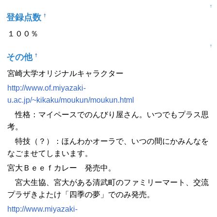
↑
登録点数
†
１００％
↑
その他
†
宮崎大学オリジナルキャラクター
http://www.of.miyazaki-
u.ac.jp/~kikaku/moukun/moukun.html
性格：マイペースでのんびり屋さん。いつでもプラス思
考。
特技（？）：ほんわかオーラで、いつの間にかみんなを
なごませてしまいます。
宮大Ｂｅｅｆカレー 発売中。
宮大生協、宮大がある清武町のファミリーマート、交流
プラザきよたけ「四季の夢」でのみ発売。
http://www.miyazaki-