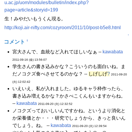
u.ac.jp/uom/modules/bulletin/index.php?
page=article&storyid=199
生！みやだいもうくん現る。
http://koji.air-nifty.com/cozyroom/2011/10/post-b5e8.html
↑
コメント
†
宮大さんで、血統など入れてほしいなぁ --
kawabata
2011-09-16 (金) 13:56:07
学生さんの書き込みかな？こういうのも面白いね。ま
だノコクズ食べさせてるのかな？ --
しげしげ
?
2011-09-20
(火) 12:02:42
いえいえ、私が入れました。ゆるキャラ枠作ったら、
書き込み増えるかな？かさべこくんもいますからね。
--
kawabata
2011-09-20 (火) 12:32:52
ノコクズっておいしいんですかね。というより消化と
か栄養価とか・・・研究でしょうから、きっと良いん
でしょう。ね。 --
kawabata
2011-09-20 (火) 12:39:54