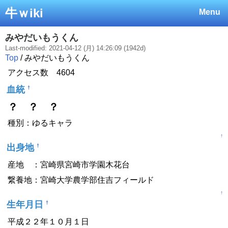
牛ｗiki
Menu
みやだいもうくん
Last-modified: 2021-04-12 (月) 14:26:09 (1942d)
Top
/ みやだいもうくん
アクセス数 4604
血統
†
？ ？ ？
種別：ゆるキャラ
↑
出身地
†
産地 ：宮崎県宮崎市学園木花台
繋養地：宮崎大学農学部住吉フィールド
↑
生年月日
†
平成２２年１０月１日