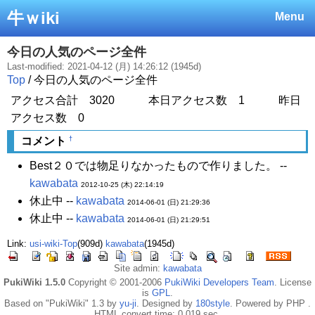
牛ｗiki
Menu
今日の人気のページ全件
Last-modified: 2021-04-12 (月) 14:26:12 (1945d)
Top
/ 今日の人気のページ全件
アクセス合計 3020 本日アクセス数 1 昨日
アクセス数 0
†
コメント
Best２０では物足りなかったもので作りました。 --
kawabata
2012-10-25 (木) 22:14:19
休止中 --
kawabata
2014-06-01 (日) 21:29:36
休止中 --
kawabata
2014-06-01 (日) 21:29:51
Link:
usi-wiki-Top
(909d)
kawabata
(1945d)
Site admin:
kawabata
PukiWiki 1.5.0
Copyright © 2001-2006
PukiWiki Developers Team
. License
is
GPL
.
Based on "PukiWiki" 1.3 by
yu-ji
. Designed by
180style
. Powered by PHP .
HTML convert time: 0.019 sec.